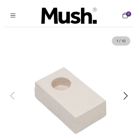
0
1
/
10