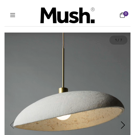
0
1
/
7