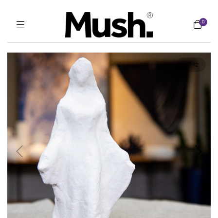
0
1
/
12