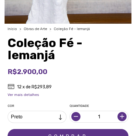
Início
>
Obras de Arte
>
Coleção Fé - Iemanjá
Coleção Fé -
Iemanjá
R$2.900,00
12
x de
R$293,89
Ver mais detalhes
COR
QUANTIDADE