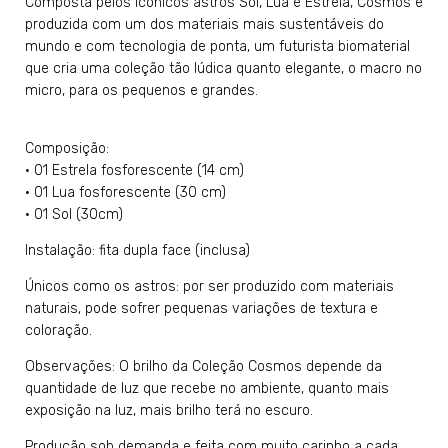
Composta pelos icônicos astros Sol, Lua e Estrela, Cosmos é
produzida com um dos materiais mais sustentáveis do
mundo e com tecnologia de ponta, um futurista biomaterial
que cria uma coleção tão lúdica quanto elegante, o macro no
micro, para os pequenos e grandes.
Composição:
• 01 Estrela fosforescente (14 cm)
• 01 Lua fosforescente (30 cm)
• 01 Sol (30cm)
Instalação: fita dupla face (inclusa)
Únicos como os astros: por ser produzido com materiais
naturais, pode sofrer pequenas variações de textura e
coloração.
Observações: O brilho da Coleção Cosmos depende da
quantidade de luz que recebe no ambiente, quanto mais
exposição na luz, mais brilho terá no escuro.
Produção sob demanda e feita com muito carinho a cada