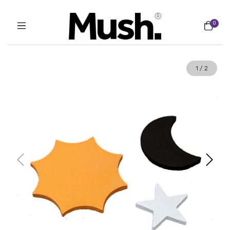
0
1
/
2