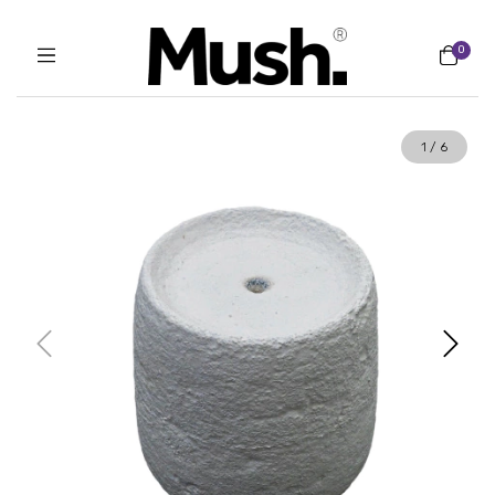
0
1
/
6